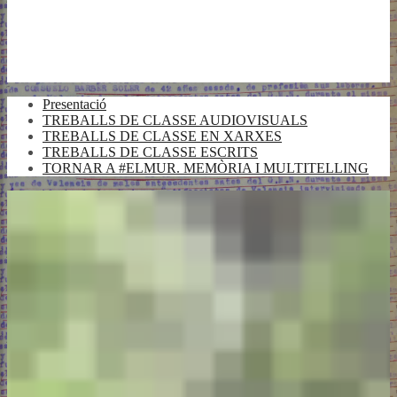
Presentació
TREBALLS DE CLASSE AUDIOVISUALS
TREBALLS DE CLASSE EN XARXES
TREBALLS DE CLASSE ESCRITS
TORNAR A #ELMUR. MEMÒRIA I MULTITELLING