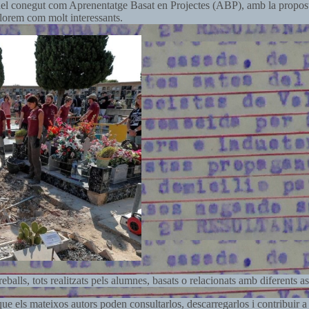
odel conegut com Aprenentatge Basat en Projectes (ABP), amb la propost
lorem com molt interessants.
eballs, tots realitzats pels alumnes, basats o relacionats amb diferents a
ue els mateixos autors poden consultarlos, descarregarlos i contribuir a 