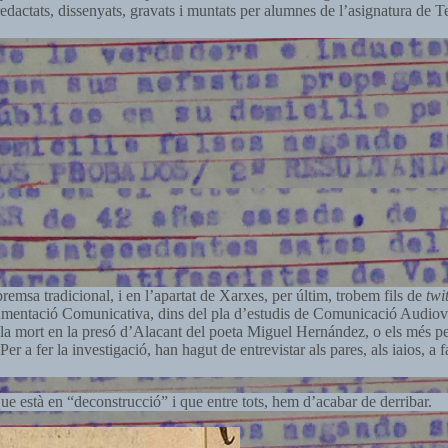
s redactats, dissenyats, gravats i muntats per alumnes de l’asignatura de 
remsa tradicional, i en l’apartat de Xarxes, per últim, trobem fils de
twit
umentació Comunicativa, dins del pla d’estudis de Comunicació Audiovis
o la mort en la presó d’Alacant del poeta Miguel Hernández, o els més per
er a fer la investigació, han hagut de entrevistar als pares, als iaios, a
e està en “deconstrucció” i que entre tots, hem d’acabar de derribar.