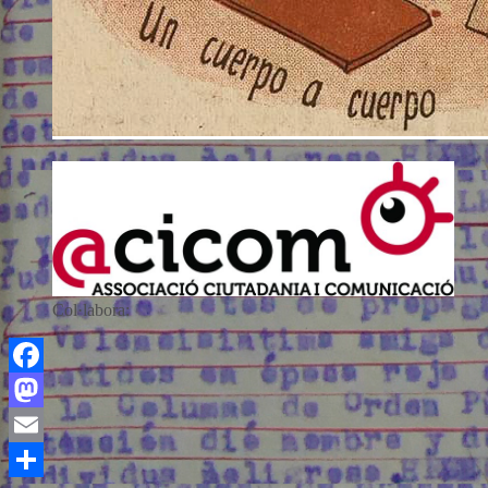
Col·labora:
Facebook
Mastodon
Email