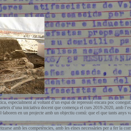
ca, especialment al voltant d’un espai de repressió encara poc conegut:
, parteix d’una iniciativa docent que comença el curs 2019-2020, amb l’
l·laboren en un projecte amb un objectiu comú: que el que tants anys va
ritzarse amb les competències, amb les eïnes necessàries per a fer la comu