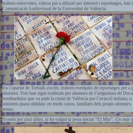
trobem entrevistes, vídeos per a difusió per internet i reportatges, tot
Comunicació Audiovisual de la Universitat de València.
En l’apartat de Treballs escrits, trobem exemples de reportatges per a p
alumnes. Tots han sigut realitzats per alumnes de l’asignatura de Doc
bombardejos que va patir la ciutat de València per l’aviació italiana, 
anònims quasi oblidats: en molts casos, familiars dels propis alumnes. P
temes.
Només per això últim, ja ha valgut la pena iniciar “El Mur”. Un mur qu