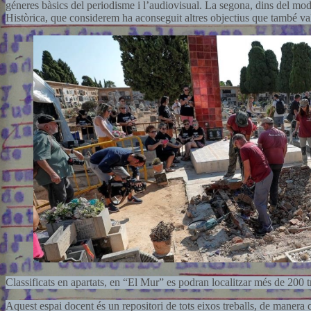
géneres bàsics del periodisme i l’audiovisual. La segona, dins del m
Històrica, que considerem ha aconseguit altres objectius que també va
Classificats en apartats, en “El Mur” es podran localitzar més de 200 tr
Aquest espai docent és un repositori de tots eixos treballs, de manera q