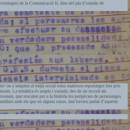
Tecnologies de la Comunicació II, dins del pla d’estudis de
ter
on s’adapten al mitjà social estos mateixos reportatges fets pels
uals. La temàtica és ampla i variada: des de un record als
sonals, que rescaten per a la història les peripècies de personatges
 familiars amb els que en alguns casos, mai havien parlat d’aquests