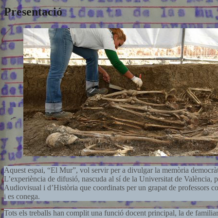
Presentació
Aquest espai, “El Mur”, vol servir per a divulgar la memòria democràti
L’experiència de difusió, nascuda al sí de la Universitat de València
Audiovisual i d’Història que coordinats per un grapat de professors co
i es conega.
Tots els treballs han complit una funció docent principal, la de familia