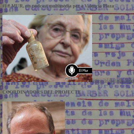
Comparteix
#ELMUR, un podcast multimèdia per a Valencia Plaza
https://plazaradio.val
COORDINADORS DEL PROJECTE